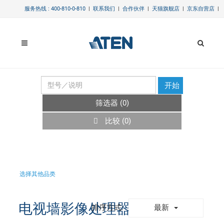
服务热线 : 400-810-0-810
|
联系我们
|
合作伙伴
|
天猫旗舰店
|
京东自营店
|
开始
筛选器 (
0
)
比较 (
0
)
选择其他品类
电视墙影像处理器
最新
排序方式: