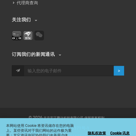
代理商查询
关注我们
订阅我们的新闻通讯
>
Select
请问目前浏览页面有帮助您清楚了解本产品的功能和价值
an
© 2026
北京宏正腾达科技有限公司
保留所有权利。
option
from
1
2
3
4
5
本网站使用 Cookie 将资讯储存在您的电脑
京ICP备08101371号-1
1
上。某些资讯对于我们网站的运作极为重
隐私权政策
Cookie 讯息
完全没帮助
非常有帮助
要；其它资讯则可协助我们改善用户体