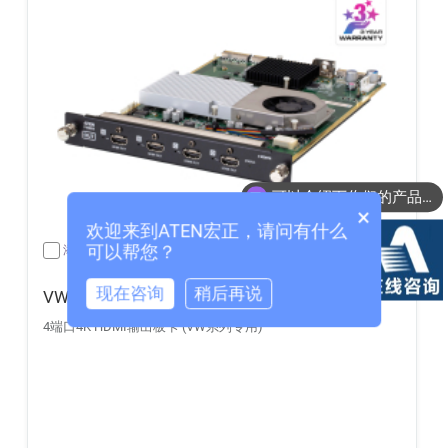
可以介绍下你们的产品么？
×
你们是怎么收费的呢？
欢迎来到ATEN宏正，请问有什么
可以帮您？
添加到比较
现在咨询
稍后再说
VW884
4端口4K HDMI输出板卡 (VW系列专用)