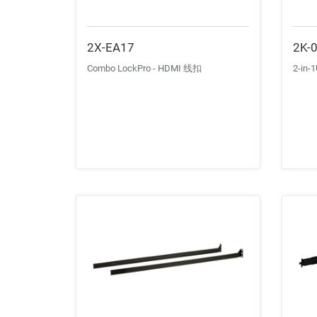
2X-EA17
2K-
Combo LockPro - HDMI 线扣
2-i