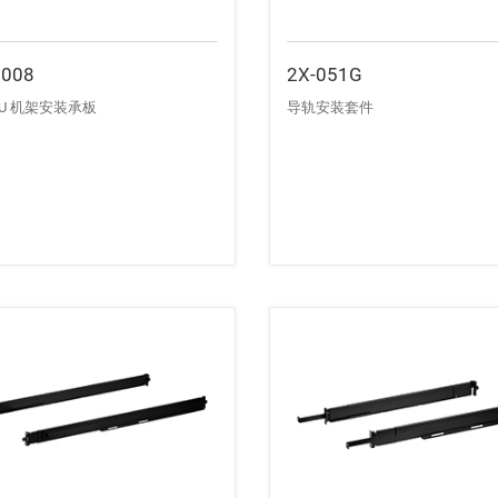
0008
2X-051G
n-1U 机架安装承板
导轨安装套件