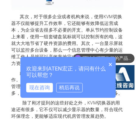
其次，对于很多企业或者机构来说，使用
KVM切换
器不仅能够提升工作效率，它还能够有效降低运营成
本，为企业省去很多不必要的开支。单从节约控制设备
上来看，使用一组套键盘鼠标就可以控制所有的电，这
就大大地节省了硬件资源的费用。其次，一台显示屏就
可以监控多台设备，那么一个信息管理中心有少量的运
维工作人员就可以高效率地完成工作，这就是节约了人
可以介绍下你们的产品么？
×
力资源成本。
欢迎来到ATEN宏正，请问有什么
此外，一些企业还通过了
KVM切换器实现远程操
可以帮您？
作。部分集团企业，由于分布位置零散，总部想要统一
管理数据中心非常难。不过，随着KVM切换器类型的增
现在咨询
稍后再说
多，现在已经可以实现KVM切换器远程操作多台设备。
除了刚才提到的这些好处之外，KVM切换器的用
途还有很多，它不仅可以减少显示器的数量，符合现代
环保理念，更能够适应现代机房管理发展趋势。