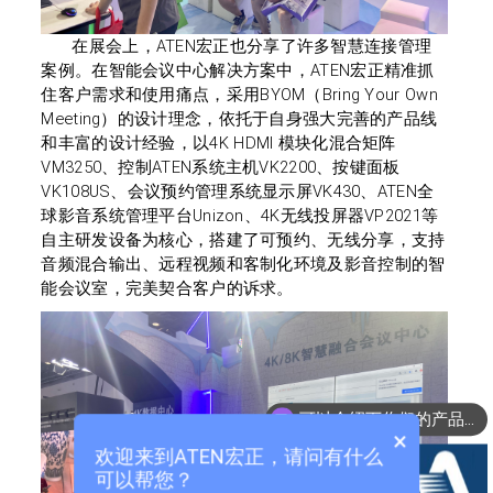
在展会上，
ATEN
宏正
也
分享了许多智慧连接管理
案例。在智能会议中心解决方案中，
ATEN
宏正精准抓
住客户需求和使用痛点，采用
BYOM
（
Bring Your Own
Meeting
）的设计理念，依托于自身强大完善的产品线
和丰富的设计经验，以
4K HDMI
模块化混合矩阵
VM3250
、控制
ATEN
系统主机
VK2200
、按键面板
VK108US
、会议预约管理系统显示屏
VK430
、
ATEN
全
球影音系统管理平台
Unizon
、
4K
无线投屏器
VP2021
等
自主研发设备为核心，搭建了可预约、无线分享，支持
音频混合输出、远程视频和客制化环境及影音控制的智
能会议室，完美契合客户的诉求。
可以介绍下你们的产品么？
×
欢迎来到ATEN宏正，请问有什么
可以帮您？