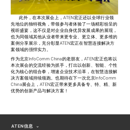
此外，在
本次
展会上，
ATEN
宏正
还
以全球行业领
先地位的独特视角，带领参与者体验了一场精彩纷呈的
视听盛宴，这不仅是对企业自身优异发展成果的展现，
也为同领域其他从业者带来更专业、更立体、更多维的
案例分享展示，充分彰显
ATEN
宏正
在智慧连接解决方
案领域的强悍实力
。
作为
北京
InfoComm China
的老朋友，
ATEN
宏正
也
将以
本次展会的交流经验为抓手，
打出以
创新、智能、
个性
化为
核心的组合拳，增速
企业
技术沿革，在智慧连接解
决方案领域持续领跑。也期待在下一次北京
InfoComm
China
展会上，
ATEN
宏正带来更多
具备
专、特、精、新
优势
的
创新产品与解决
方案！
ATEN信息