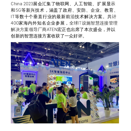
China 2023
展会
汇集了
物联网、人工智能、扩展显示
和
5G
等新兴技术，涵盖
了
政府、安防、企业、教育、
IT
等数十个垂直行业的
最新
前沿
技术
解决方案。共计
400
家海内外知名企业
参
展，
全球
IT
设施智慧连接管理
解决方案领导厂商
ATEN
宏正也出席了本次盛会，并以
创新的智慧连接方案收获了一众好评
。