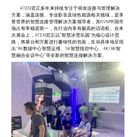
ATEN
宏正多年来持续专注于研发连接与管理解决
方案，涵盖连接、专业影音及绿色能源相关领域，是
享
誉世界的
智慧连接管理解决方案
领导者
，其
KVM
中国市
场占有率稳居第一，在行业内
享
有极高的话语权。在本
次展会上，
ATEN
宏正
以“智慧冰雪乐园”为核心设计思
路，将展台和方案进行趣味性
的
包装
，
生动具体地呈现
出“
4K
数据中心智慧运维、
5K
智慧指控中心、
4K/8K
智
慧融合会议中心”等全新的智慧连接解决方案。