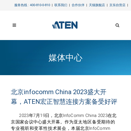
服务热线 : 400-810-0-810
|
联系我们
|
合作伙伴
|
天猫旗舰店
|
京东自营店
|
媒体中心
北京infocomm China 2023盛大开
幕，ATEN宏正智慧连接方案备受好评
2023
年
7
月
19
日，
北京
InfoComm China 2023
在
北
京国家会议中心
盛大开幕
。作为
亚太地区备受期待的
专业视听和变革性技术展会，
本届
北京
InfoComm